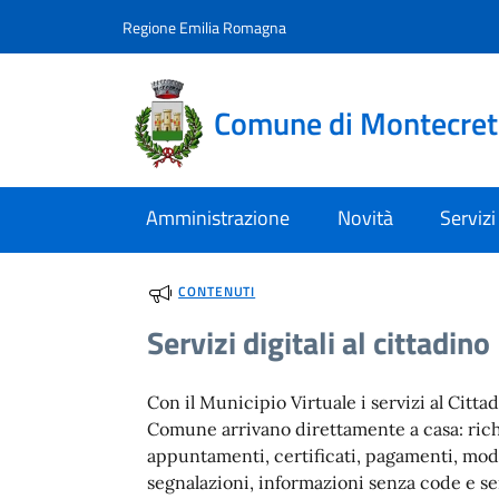
Vai al contenuto
accedi al menu
footer.enter
Regione Emilia Romagna
Comune di Montecre
Amministrazione
Novità
Servizi
CONTENUTI
Servizi digitali al cittadino
Con il Municipio Virtuale i servizi al Citta
Comune arrivano direttamente a casa: rich
appuntamenti, certificati, pagamenti, mod
segnalazioni, informazioni senza code e s