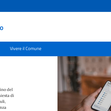
to
Vivere il Comune
dino del
iesta di
uli,
enza