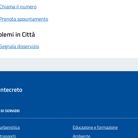
Chiama il numero
Prenota appuntamento
lemi in Città
Segnala disservizio
ntecreto
DI SERVIZIO
urbanistica
Educazione e formazione
 trasporti
Ambiente