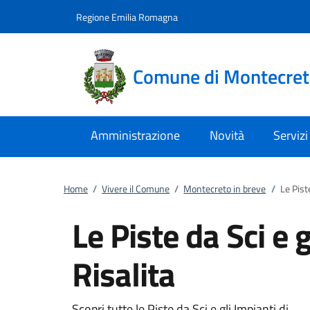
Vai al contenuto
accedi al menu
footer.enter
Regione Emilia Romagna
Comune di Montecre
Amministrazione
Novità
Servizi
Home
/
Vivere il Comune
/
Montecreto in breve
/
Le Piste
Le Piste da Sci e g
Risalita
Scopri tutte le Piste da Sci e gli Impianti di