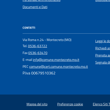
Documenti e Dati
CONTATTI
Via Roma n.24 - Montecreto (MO)
Leggi le 
Tel.
0536-63722
Richiedi a
Fax
0536-63470
Prenota 
E-mail
info@comune.montecreto.mo.it
Segnala di
PEC
comune@cert.comune.montecreto.mo.it
P.Iva 00679510362
Mappa del sito
Preferenze cookie
Elenco Siti 