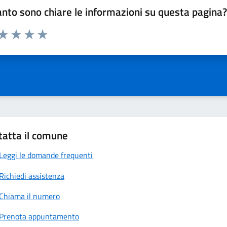
nto sono chiare le informazioni su questa pagina
 da 1 a 5 stelle la pagina
anda
ta 1 stelle su 5
Valuta 2 stelle su 5
Valuta 3 stelle su 5
Valuta 4 stelle su 5
Valuta 5 stelle su 5
tatta il comune
Leggi le domande frequenti
Richiedi assistenza
Chiama il numero
Prenota appuntamento