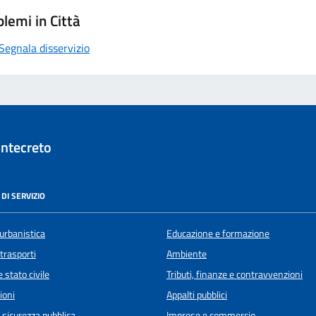
lemi in Città
Segnala disservizio
ntecreto
DI SERVIZIO
urbanistica
Educazione e formazione
 trasporti
Ambiente
 stato civile
Tributi, finanze e contravvenzioni
ioni
Appalti pubblici
e sicurezza pubblica
Imprese e commercio