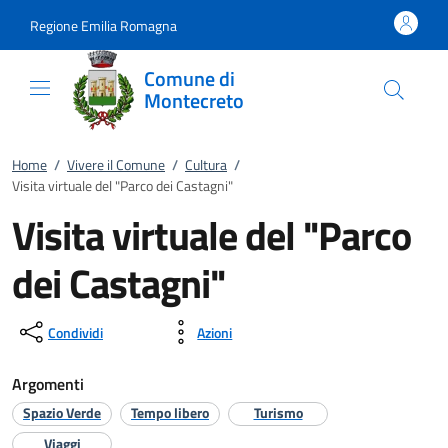
Vai al contenuto
accedi al menu
footer.enter
Regione Emilia Romagna
Comune di
Montecreto
Home
/
Vivere il Comune
/
Cultura
/
Visita virtuale del "Parco dei Castagni"
Visita virtuale del "Parco
dei Castagni"
Condividi
Azioni
Argomenti
Spazio Verde
Tempo libero
Turismo
Viaggi