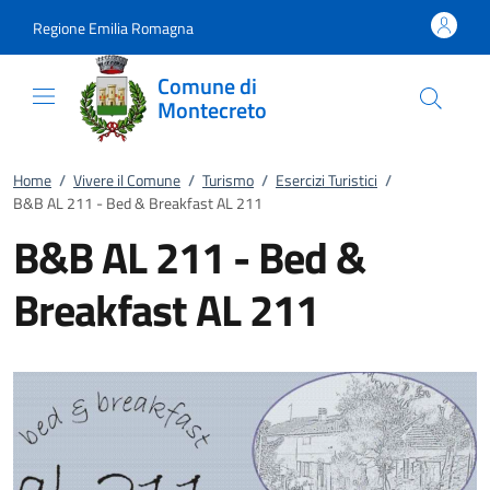
Vai al contenuto
accedi al menu
footer.enter
Regione Emilia Romagna
Comune di
Montecreto
Home
/
Vivere il Comune
/
Turismo
/
Esercizi Turistici
/
B&B AL 211 - Bed & Breakfast AL 211
B&B AL 211 - Bed &
Breakfast AL 211