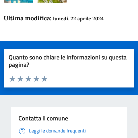
Ultima modifica:
lunedì, 22 aprile 2024
Quanto sono chiare le informazioni su questa
pagina?
Valuta da 1 a 5 stelle la pagina
Domanda
Valuta 1 stelle su 5
Valuta 2 stelle su 5
Valuta 3 stelle su 5
Valuta 4 stelle su 5
Valuta 5 stelle su 5
Contatta il comune
Leggi le domande frequenti