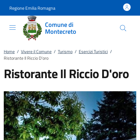
Vai al contenuto
accedi al menu
footer.enter
Regione Emilia Romagna
Comune di
Montecreto
Home
/
Vivere il Comune
/
Turismo
/
Esercizi Turistici
/
Ristorante Il Riccio D'oro
Ristorante Il Riccio D'oro