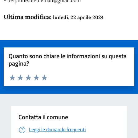
- delphine.meuleman@gmail.com
Ultima modifica:
lunedì, 22 aprile 2024
Quanto sono chiare le informazioni su questa
pagina?
Valuta da 1 a 5 stelle la pagina
Domanda
Valuta 1 stelle su 5
Valuta 2 stelle su 5
Valuta 3 stelle su 5
Valuta 4 stelle su 5
Valuta 5 stelle su 5
Contatta il comune
Leggi le domande frequenti