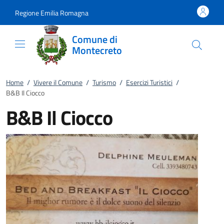
Vai al contenuto
accedi al menu
footer.enter
Regione Emilia Romagna
Comune di
Montecreto
Home
/
Vivere il Comune
/
Turismo
/
Esercizi Turistici
/
B&B Il Ciocco
B&B Il Ciocco