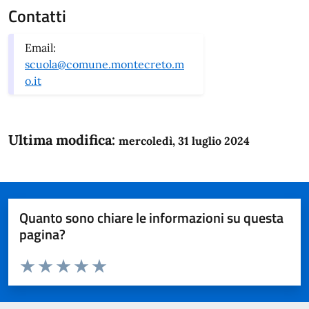
Contatti
Email:
scuola@comune.montecreto.m
o.it
Ultima modifica:
mercoledì, 31 luglio 2024
Quanto sono chiare le informazioni su questa
pagina?
Valuta da 1 a 5 stelle la pagina
Domanda
Valuta 1 stelle su 5
Valuta 2 stelle su 5
Valuta 3 stelle su 5
Valuta 4 stelle su 5
Valuta 5 stelle su 5