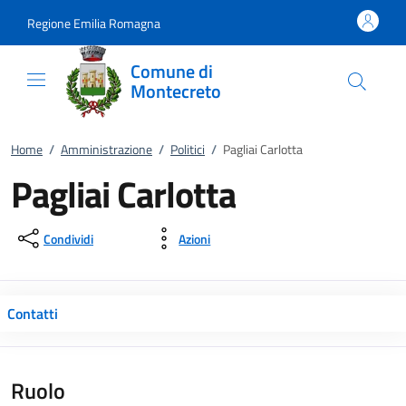
Vai al contenuto
accedi al menu
footer.enter
Regione Emilia Romagna
Comune di
Montecreto
Home
/
Amministrazione
/
Politici
/
Pagliai Carlotta
Pagliai Carlotta
Condividi
Azioni
Contatti
Ruolo