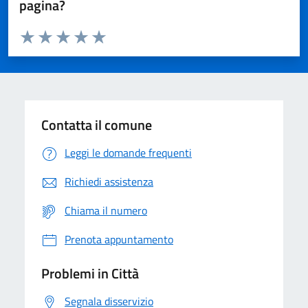
pagina?
Valuta da 1 a 5 stelle la pagina
Domanda
Valuta 1 stelle su 5
Valuta 2 stelle su 5
Valuta 3 stelle su 5
Valuta 4 stelle su 5
Valuta 5 stelle su 5
Contatta il comune
Leggi le domande frequenti
Richiedi assistenza
Chiama il numero
Prenota appuntamento
Problemi in Città
Segnala disservizio