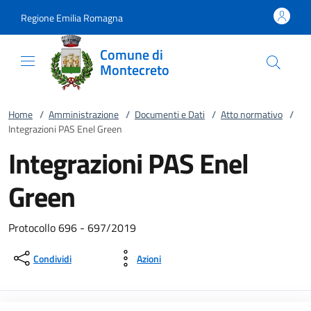
Vai al contenuto
accedi al menu
footer.enter
Regione Emilia Romagna
Comune di
Montecreto
Home
/
Amministrazione
/
Documenti e Dati
/
Atto normativo
/
Integrazioni PAS Enel Green
Integrazioni PAS Enel
Green
Protocollo 696 - 697/2019
Condividi
Azioni